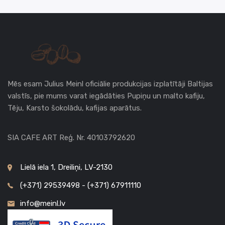
Mēs esam Julius Meinl oficiālie produkcijas izplatītāji Baltijas
valstīs, pie mums varat iegādāties Pupiņu un malto kafiju,
Tēju, Karsto šokolādu, kafijas aparātus.
SIA CAFE ART Reģ. Nr. 40103792620
Lielā iela 1, Dreiliņi, LV-2130
(+371) 29539498 - (+371) 67911110
info@meinl.lv