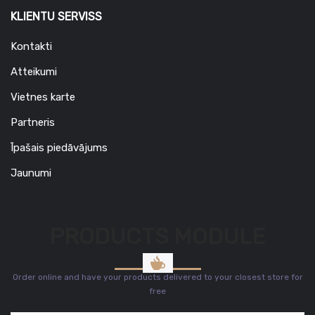
KLIENTU SERVISS
Kontakti
Atteikumi
Vietnes karte
Partneris
Īpašais piedāvājums
Jaunumi
PRODUCTS MODULE
Order online and have your products delivered to your closest store for
free