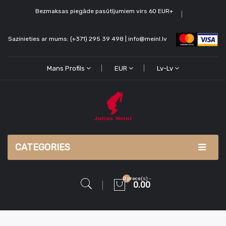
Bezmaksas piegāde pasūtījumiem virs 60 EUR+
Sazinieties ar mums: (+371) 295 39 498 | info@meinl.lv
Mans Profils
EUR
Lv-Lv
CATEGORIES
0 prece(s) -
0.00