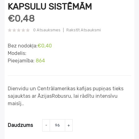
KAPSULU SISTĒMĀM
€0,48
0 Atsauksmes
Rakstīt Atsauksmi
Bez nodokļa:
€0,40
Modelis:
Pieejamība:
864
Dienvidu un Centrālamerikas kafijas pupiņas tieks
sajauktas ar ĀzijasRobusru, lai rādītu intensīvu
maisīj..
Daudzums