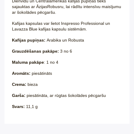
Dienvidu un Centrālamerikas kafijas pupiņas tieks
sajauktas ar ĀzijasRobusru, lai rādītu intensīvu maisījumu
ar šokolādes pēcgaršu.
Kafijas kapsulas var lietot Inspresso Professional un
Lavazza Blue kafijas kapsulu sistēmām.
Kafijas pupiņas:
Arabika un Robusta
Grauzdēšanas pakāpe:
3 no 6
Maluma pakāpe
: 1 no 4
Aromāts:
piesātināts
Crema:
bieza
Garša:
piesātināta, ar rūgtas šokolādes pēcgaršu
Svars:
11,1 g