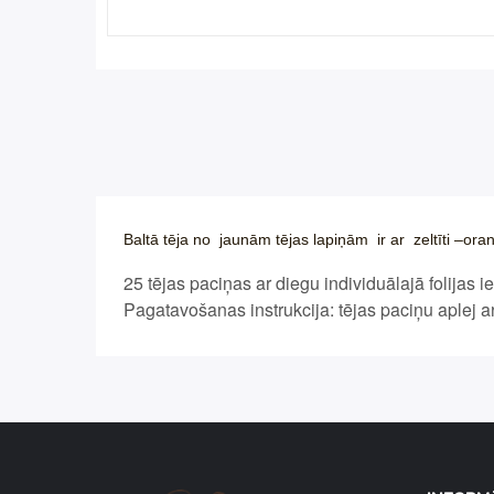
Baltā tēja no jaunām tējas lapiņām ir ar zeltīti –o
25 tējas paciņas ar diegu individuālajā folijas 
Pagatavošanas instrukcija: tējas paciņu aplej ar