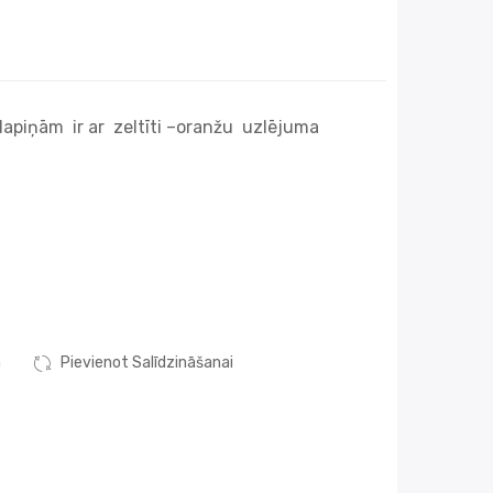
lapiņām ir ar zeltīti –oranžu uzlējuma
m
Pievienot Salīdzināšanai