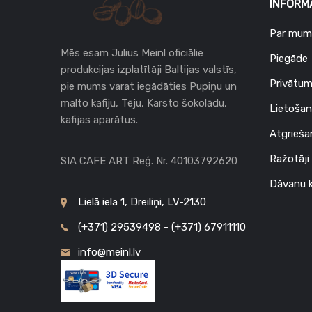
INFORM
Par mum
Mēs esam Julius Meinl oficiālie
Piegāde
produkcijas izplatītāji Baltijas valstīs,
Privātum
pie mums varat iegādāties Pupiņu un
malto kafiju, Tēju, Karsto šokolādu,
Lietošan
kafijas aparātus.
Atgrieša
Ražotāji
SIA CAFE ART Reģ. Nr. 40103792620
Dāvanu k
Lielā iela 1, Dreiliņi, LV-2130
(+371) 29539498 - (+371) 67911110
info@meinl.lv