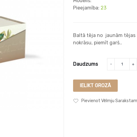
Modelis:
Pieejamība:
23
Baltā tēja no jaunām tējas 
nokrāsu, piemīt garš..
Daudzums
IELIKT GROZĀ
Pievienot Vēlmju Saraksta