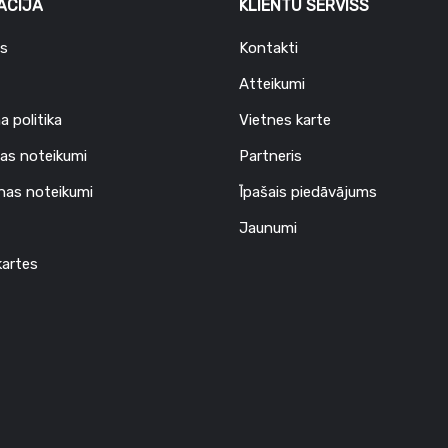
ĀCIJA
KLIENTU SERVISS
s
Kontakti
Atteikumi
a politika
Vietnes karte
as noteikumi
Partneris
nas noteikumi
Īpašais piedāvājums
Jaunumi
artes