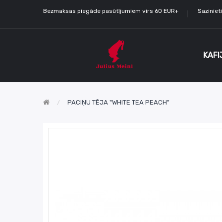
Bezmaksas piegāde pasūtījumiem virs 60 EUR+
Sazinie
KAFI
PACIŅU TĒJA "WHITE TEA PEACH"