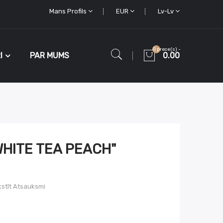
Mans Profils
EUR
Lv-Lv
0 prece(s) -
I
PAR MUMS
0.00
WHITE TEA PEACH"
stīt Atsauksmi