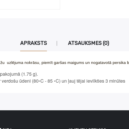
APRAKSTS
ATSAUKSMES (0)
ranžu uzlējuma nokrāsu, piemīt garšas maigums un nogatavotā persika 
iepakojumā (1.75 g).
 verdošu ūdeni (80◦C - 85 ◦C) un ļauj tējai ievilkties 3 minūtes