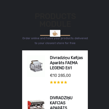
PRODUCTS
MODULE
Order online and have your products delivered
to your closest store for free
Divradziņu Kafijas
Aparāts FAEMA
LEGEND E61
€10 285,00
DIVRADZIŅU
KAFIJAS
APARĀTS