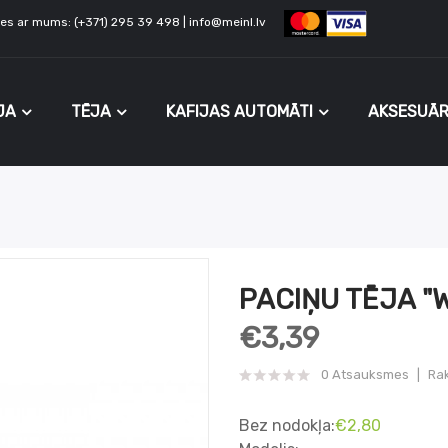
ties ar mums: (+371) 295 39 498 | info@meinl.lv
JA
TĒJA
KAFIJAS AUTOMĀTI
AKSESUĀR
PACIŅU TĒJA "
€3,39
0 Atsauksmes
Rak
Bez nodokļa:
€2,80