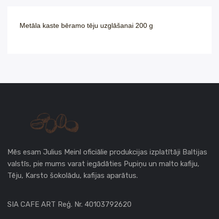
Metāla kaste bēramo tēju uzglāšanai 200 g
Mēs esam Julius Meinl oficiālie produkcijas izplatītāji Baltijas
valstīs, pie mums varat iegādāties Pupiņu un malto kafiju,
Tēju, Karsto šokolādu, kafijas aparātus.
SIA CAFE ART Reģ. Nr. 40103792620