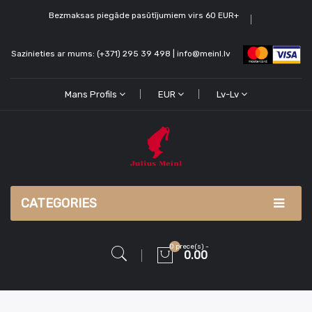
Bezmaksas piegāde pasūtījumiem virs 60 EUR+
Sazinieties ar mums: (+371) 295 39 498 | info@meinl.lv
Mans Profils
EUR
Lv-Lv
CATEGORIES
0 prece(s) -
0.00