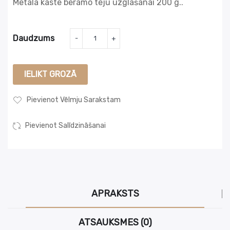
Metāla kaste bēramo tēju uzglāšanai 200 g..
Daudzums
IELIKT GROZĀ
Pievienot Vēlmju Sarakstam
Pievienot Salīdzināšanai
APRAKSTS
ATSAUKSMES (0)