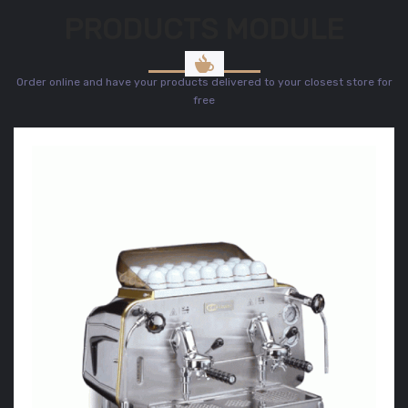
PRODUCTS MODULE
Order online and have your products delivered to your closest store for
free