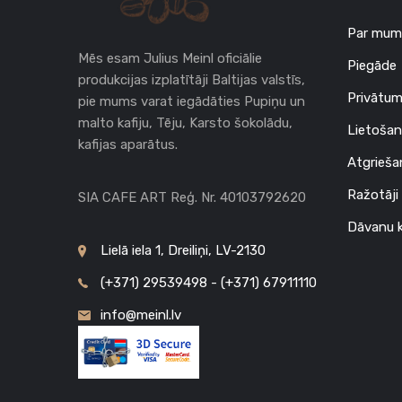
Par mum
Mēs esam Julius Meinl oficiālie
Piegāde
produkcijas izplatītāji Baltijas valstīs,
Privātum
pie mums varat iegādāties Pupiņu un
malto kafiju, Tēju, Karsto šokolādu,
Lietošan
kafijas aparātus.
Atgrieša
Ražotāji
SIA CAFE ART Reģ. Nr. 40103792620
Dāvanu k
Lielā iela 1, Dreiliņi, LV-2130
(+371) 29539498 - (+371) 67911110
info@meinl.lv