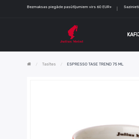
Bezmaksas piegāde pasūtījumiem virs 60 EUR+
Sazinie
KAFI
Tasītes
ESPRESSO TASE TREND 75 ML