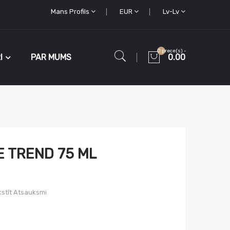
Mans Profils
EUR
Lv-Lv
0 prece(s) -
I
PAR MUMS
0.00
 TREND 75 ML
stīt Atsauksmi