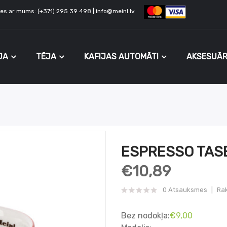
ties ar mums: (+371) 295 39 498 | info@meinl.lv
JA
TĒJA
KAFIJAS AUTOMĀTI
AKSESUĀR
ESPRESSO TASE
€10,89
0 Atsauksmes
Rak
Bez nodokļa:
€9,00