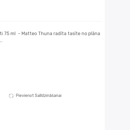
īti 75 ml - Matteo Thuna radīta tasīte no plāna
..
m
Pievienot Salīdzināšanai