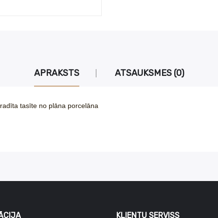
APRAKSTS
ATSAUKSMES (0)
radīta tasīte no plāna porcelāna
ĀCIJA
KLIENTU SERVISS