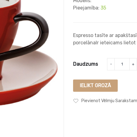
Modelis:
Pieejamība:
35
Espresso tasīte ar apakštas
porcelānaIr ieteicams lietot 
Daudzums
IELIKT GROZĀ
Pievienot Vēlmju Saraksta