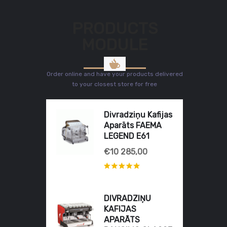
PRODUCTS
MODULE
Order online and have your products delivered
to your closest store for free
Divradziņu Kafijas
Aparāts FAEMA
LEGEND E61
€10 285,00
DIVRADZIŅU
KAFIJAS
APARĀTS