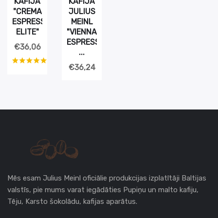
KAFIJA
KAFIJA
"CREMA
JULIUS
ESPRESSO
MEINL
ELITE"
"VIENNA
ESPRESSO
€36,06
...
€36,24
Mēs esam Julius Meinl oficiālie produkcijas izplatītāji Baltijas
valstīs, pie mums varat iegādāties Pupiņu un malto kafiju,
Tēju, Karsto šokolādu, kafijas aparātus.