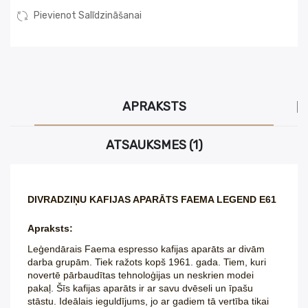
Pievienot Salīdzināšanai
APRAKSTS
ATSAUKSMES (1)
DIVRADZIŅU KAFIJAS APARĀTS FAEMA LEGEND E61
Apraksts:
Leģendārais Faema espresso kafijas apar
āts ar divām
darba grupām. Tiek ražots kopš 1961. gada. Tiem, kuri
novertē p
ārbaudītas tehnoloģijas un neskrien modei
pakaļ. Šīs kafijas apar
āts ir ar savu dvēseli un īpašu
st
āstu. Ide
ālais ieguldījums, jo ar gadiem t
ā vertība tikai