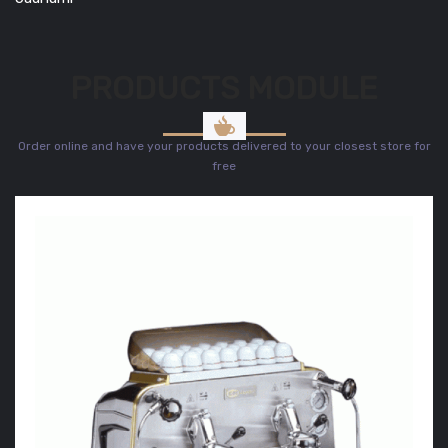
PRODUCTS MODULE
Order online and have your products delivered to your closest store for
free