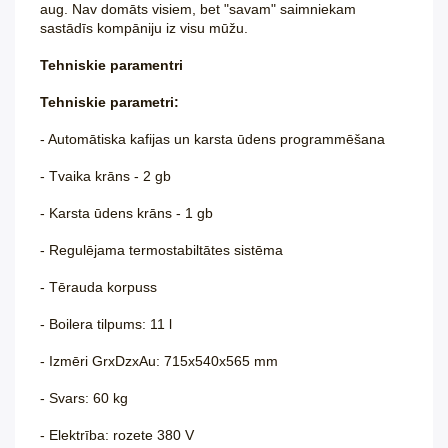
aug. Nav dom
āts visiem, bet "savam" saimniekam
sast
ādīs komp
āniju iz visu mūžu.
Tehniskie paramentri
Tehniskie parametri:
- Automātiska kafijas un karsta ūdens programmēšana
- Tvaika krāns - 2 gb
- Karsta ūdens krāns - 1 gb
- Regulējama termostabiltātes sistēma
- Tērauda korpuss
- Boilera tilpums: 11 l
- Izmēri GrxDzxAu: 715x540x565 mm
- Svars: 60 kg
- Elektrība: rozete 380 V