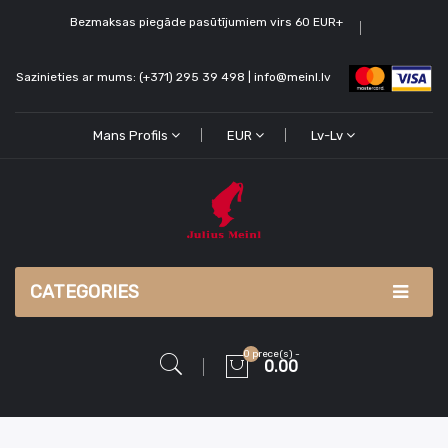
Bezmaksas piegāde pasūtījumiem virs 60 EUR+
Sazinieties ar mums: (+371) 295 39 498 | info@meinl.lv
Mans Profils
EUR
Lv-Lv
CATEGORIES
0 prece(s) -
0.00