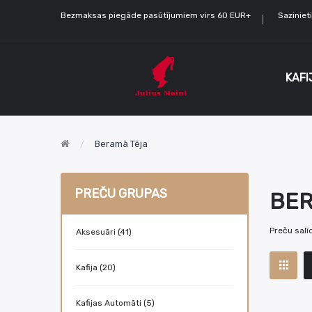
Bezmaksas piegāde pasūtījumiem virs 60 EUR+
Sazinie
KAFI
Beramā Tēja
PREČU GRUPAS
BER
Preču salī
Aksesuāri (41)
Kafija (20)
Kafijas Automāti (5)