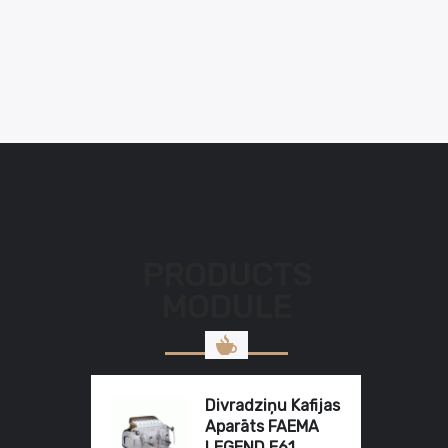
PRODUCTS
MODULE
Divradziņu Kafijas
Aparāts FAEMA
LEGEND E61