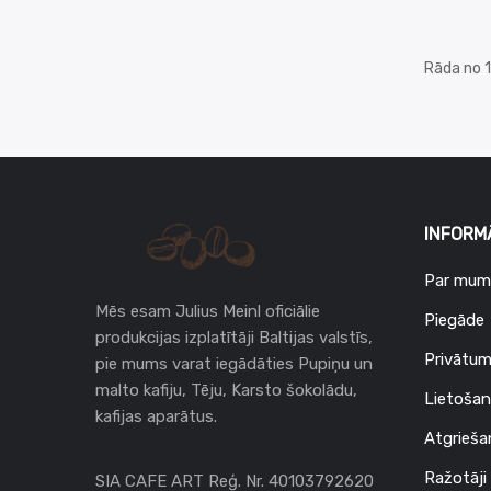
Rāda no 1 
INFORM
Par mum
Mēs esam Julius Meinl oficiālie
Piegāde
produkcijas izplatītāji Baltijas valstīs,
Privātum
pie mums varat iegādāties Pupiņu un
malto kafiju, Tēju, Karsto šokolādu,
Lietošan
kafijas aparātus.
Atgrieša
Ražotāji
SIA CAFE ART Reģ. Nr. 40103792620