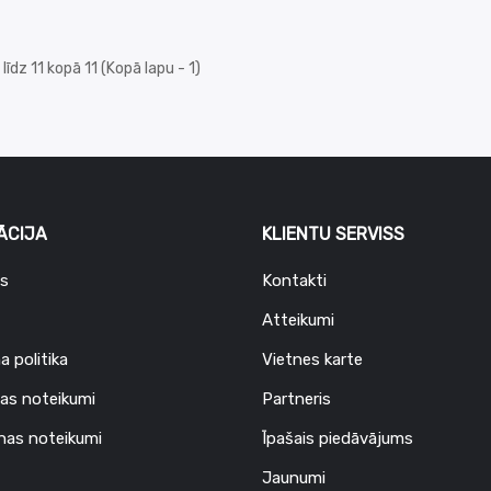
līdz 11 kopā 11 (Kopā lapu - 1)
ĀCIJA
KLIENTU SERVISS
s
Kontakti
Atteikumi
a politika
Vietnes karte
as noteikumi
Partneris
nas noteikumi
Īpašais piedāvājums
Jaunumi