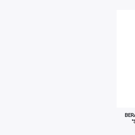
BER
"