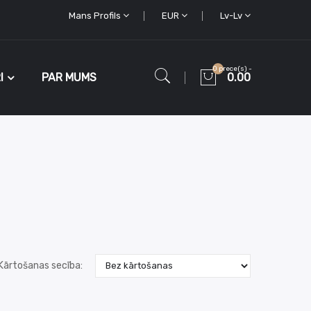
Mans Profils
EUR
Lv-Lv
0 prece(s) -
I
PAR MUMS
0.00
Kārtošanas secība: