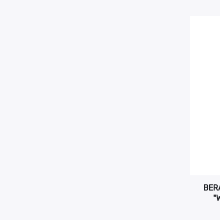
BER
"