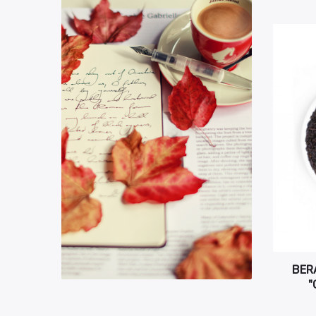
BER
"