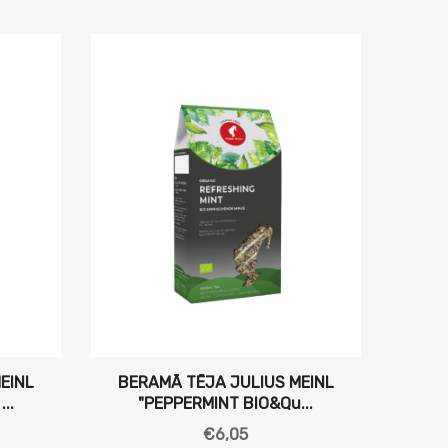
EINL
BERAMĀ TĒJA JULIUS MEINL
..
"PEPPERMINT BIO&qu...
€6,05