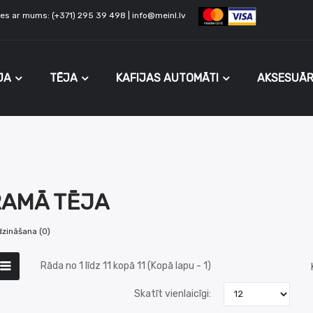
ties ar mums: (+371) 295 39 498 | info@meinl.lv
JA
TĒJA
KAFIJAS AUTOMĀTI
AKSESUĀR
AMĀ TĒJA
dzināšana (0)
Rāda no 1 līdz 11 kopā 11 (Kopā lapu - 1)
Skatīt vienlaicīgi: