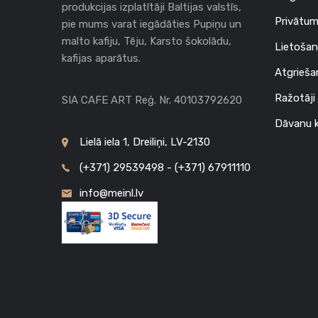
produkcijas izplatītāji Baltijas valstīs,
Privātum
pie mums varat iegādāties Pupiņu un
malto kafiju, Tēju, Karsto šokolādu,
Lietošan
kafijas aparātus.
Atgrieša
Ražotāji
SIA CAFE ART Reģ. Nr. 40103792620
Dāvanu k
Lielā iela 1, Dreiliņi, LV-2130
(+371) 29539498 - (+371) 67911110
info@meinl.lv