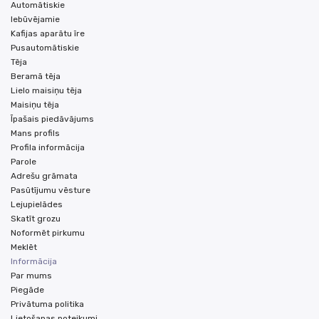
Automātiskie
Iebūvējamie
Kafijas aparātu īre
Pusautomātiskie
Tēja
Beramā tēja
Lielo maisiņu tēja
Maisiņu tēja
Īpašais piedāvājums
Mans profils
Profila informācija
Parole
Adrešu grāmata
Pasūtījumu vēsture
Lejupielādes
Skatīt grozu
Noformēt pirkumu
Meklēt
Informācija
Par mums
Piegāde
Privātuma politika
Lietošanas noteikumi