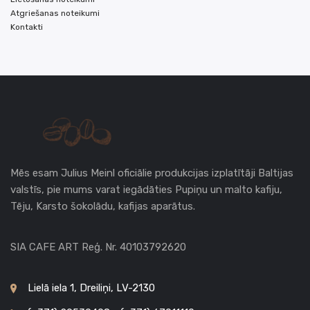
Atgriešanas noteikumi
Kontakti
Mēs esam Julius Meinl oficiālie produkcijas izplatītāji Baltijas
valstīs, pie mums varat iegādāties Pupiņu un malto kafiju,
Tēju, Karsto šokolādu, kafijas aparātus.
SIA CAFE ART Reģ. Nr. 40103792620
Lielā iela 1, Dreiliņi, LV-2130