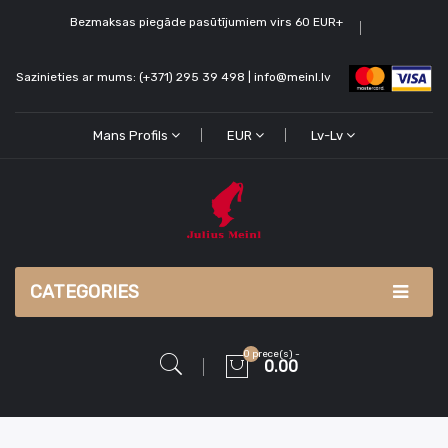
Bezmaksas piegāde pasūtījumiem virs 60 EUR+
Sazinieties ar mums: (+371) 295 39 498 | info@meinl.lv
Mans Profils
EUR
Lv-Lv
CATEGORIES
0 prece(s) -
0.00