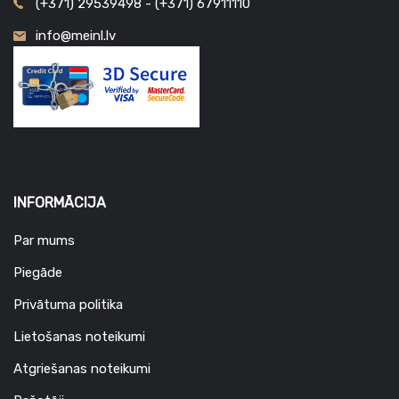
(+371) 29539498 - (+371) 67911110
info@meinl.lv
INFORMĀCIJA
Par mums
Piegāde
Privātuma politika
Lietošanas noteikumi
Atgriešanas noteikumi