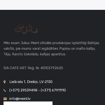
Mēs esam Julius Meinl oficiālie produkcijas izplatītāji Baltijas
valstīs, pie mums varat iegādāties Pupiņu un malto kafiju,
Tēju, Karsto šokolādu, kafijas aparātus.
SIA CAFE ART Reģ. Nr. 40103792620
Lielā iela 1, Dreiliņi, LV-2130
(+371) 29539498 - (+371) 67911110
info@meinl.lv