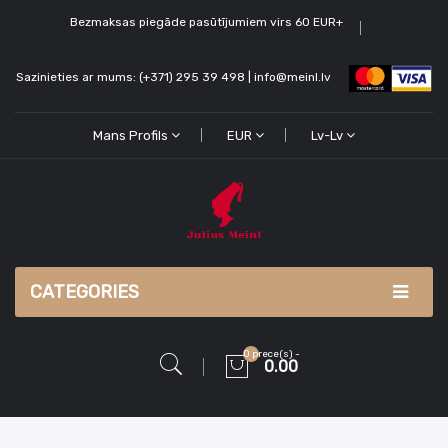
Bezmaksas piegāde pasūtījumiem virs 60 EUR+
Sazinieties ar mums: (+371) 295 39 498 | info@meinl.lv
Mans Profils
EUR
Lv-Lv
CATEGORIES
0 prece(s) -
0.00